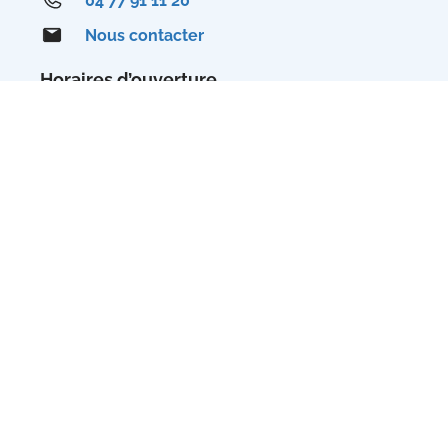
04 77 91 11 20
Nous contacter
Horaires d’ouverture
Du lundi au vendredi :
de 8h30 à 12h et de 13h30 à 17h30.
Fermée les jours fériés.
Horaires d’été (du 6 juillet au 28 août 2026
inclus) :
de 8h à 12h et de 13h30 à 17h.