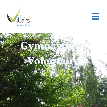
contenu
principal
Page d’accueil
/
Gymnastique Volontaire
Gymnastique
Volontaire