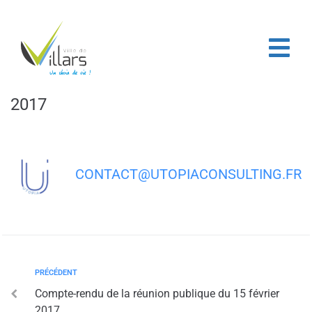
contenu
principal
Page d’accueil
/
Avis administratif du 20 novembre 2017
Avis administratif du 20 novembre
2017
CONTACT@UTOPIACONSULTING.FR
PRÉCÉDENT
Compte-rendu de la réunion publique du 15 février
2017