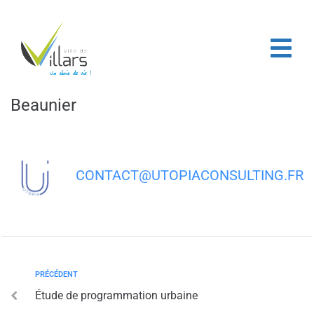
contenu
principal
Page d’accueil
/
Plan Guide État des lieux de l’Espace Beaunier
Plan Guide État des lieux de l’Espace
Beaunier
CONTACT@UTOPIACONSULTING.FR
PRÉCÉDENT
Étude de programmation urbaine